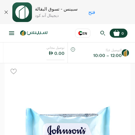
سبينس - تسوق البقالة
فتح
ديجيتال آند كود
EN
0
توصيل مجاني
عر
EN
اللغة
التوصيل غدًا
0.00
10:00 – 12:00
UAE
KSA