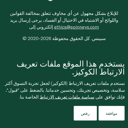
للإبلاغ بشكل مجهول عن أي مخاوف تتعلق بمخالفة القوانين
واللوائح أو الاشتباه في الاحتيال أو الفساد، يرجى إرسال بريد
ethics@spinneys.com
إلكتروني إلى
© 2020-2026 سبينس. كل الحقوق محفوظة
يستخدم هذا الموقع ملفات تعريف
الارتباط الكوكيز.
نستخدم ملفات تعريف الارتباط (الكوكيز) لجعل تجربة التسوق أكثر
سلاسة، وتخصيص تجربتك، وتحسين خدماتنا. بالضغط على "قبول"،
فإنك توافق على
سياسة ملفات تعريف الارتباط
الخاصة بنا.
موافقة
رفض