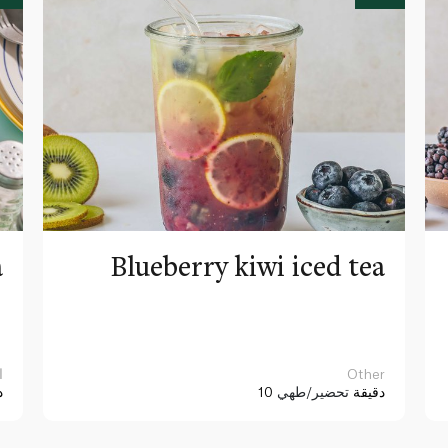
a
Blueberry kiwi iced tea
Other
ا
10 دقيقة
تحضير/طهي
د