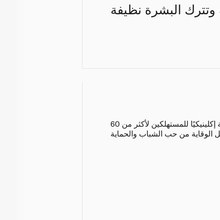
 وتترك البشرة نظيفة
أوصت علامة نيوتروجينا التي أوصت بها أطباء الجلد في جميع أنحاء العالم بتقديم حلول للعناية بالبشرة مثبتة إكلينيكيًا للمستهلكين لأكثر من 60
ئج حقيقية في فئات مثل الوقاية من حب الشباب والحماية