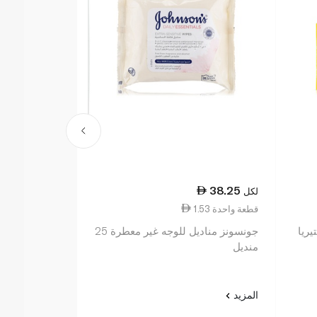
44.25
38.25
لكل
لكل
1.53 قطعة واحدة
1.77 قطعة واحدة
يريا
جونسونز مناديل للوجه غير معطرة 25
نيتروجينا مناد
منديل
هايدرو بوست 25 منديل
المزيد
المزيد