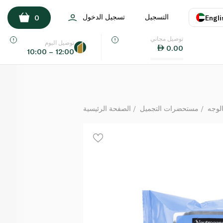
نيتروجينا ديب كلين مناديل مبللة لتنظيف الوجه
التسجيل
تسجيل الدخول
0
Engli
لكل
توصيل مجاني
اللغة
E
توصيل اليوم
0.00
10:00 – 12:00
UAE
KSA
لوجه
مستحضرات التجميل
الصفحة الرئيسية