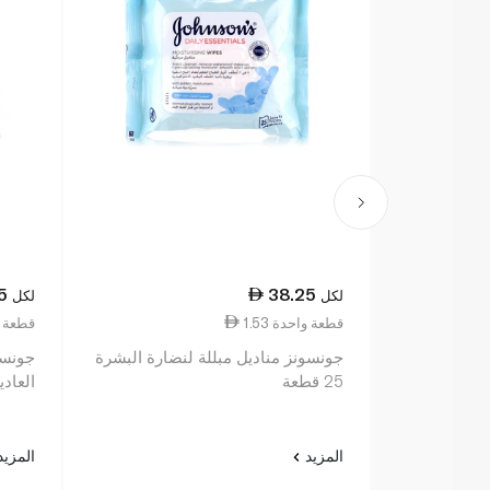
5
38.25
لكل
لكل
1.53 قطعة واحدة
1.53 قطع
جونسونز مناديل مبللة لنضارة البشرة
جونسو
25 قطعة
العادية 25 م
المزيد
المزي