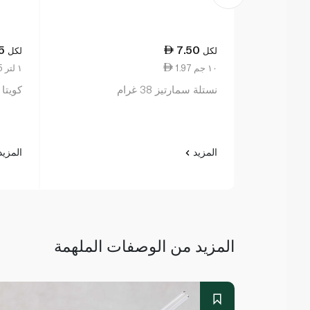
5
7.50
لكل
لكل
1.97 ١٠ جم
18.25 ١ لتر
نستلة سمارتيز 38 غرام
كويتا 
المزيد
المزي
المزيد من الوصفات الملهمة