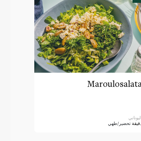
Maroulosalat
ليوناني
قيقة
تحضير/طهي