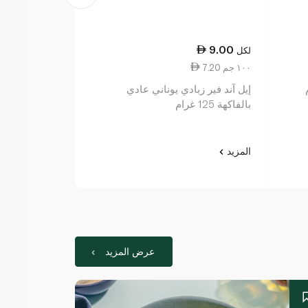
9.00
لكل
7.20 ١٠٠ جم
إيل آند فير زبادي يوناني عادي
بالفاكهة 125 غرام
المزيد
عرض المزيد