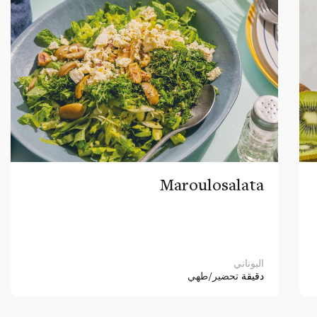
Maroulosalata
اليوناني
دقيقة
تحضير/طهي