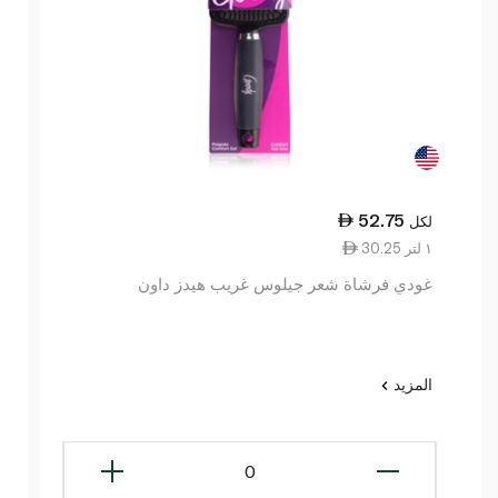
52.75
لكل
30.25 ١ لتر
غودي فرشاة شعر جيلوس غريب هيدز داون
المزيد
0