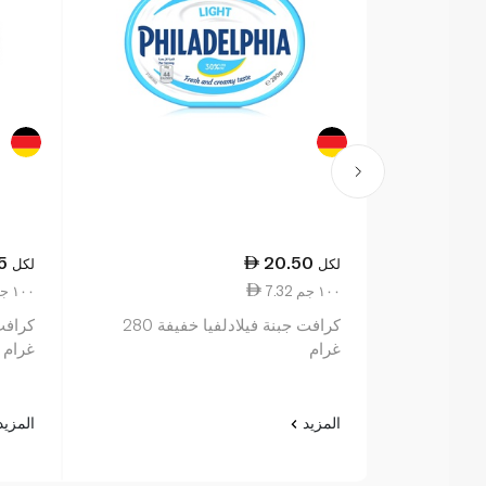
5
20.50
لكل
لكل
7.32 ١٠٠ جم
8.19 ١٠٠ جم
كرافت جبنة فيلادلفيا خفيفة 280
غرام
غرام
المزيد
المزي