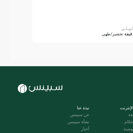
ليوناني
قيقة
تحضير/طهي
لإنترنت
نبذة عنا
عة
عن سبينس
حكام
نشأة سبينس
وصية
أخبار