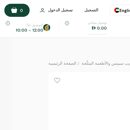
كيري مكعبات جبنة × 12
التسجيل
تسجيل الدخول
0
Engli
لكل
توصيل مجاني
اللغة
E
التوصيل غدًا
0.00
10:00 – 12:00
UAE
KSA
يب سبينس والأطعمة المثلّجة
الصفحة الرئيسية