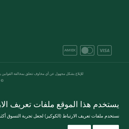
للإبلاغ بشكل مجهول عن أي مخاوف تتعلق بمخالفة القوانين وال
© 2020-2026 سبينس. كل الحقوق محفو
يستخدم هذا الموقع ملفات تعريف الارت
نستخدم ملفات تعريف الارتباط (الكوكيز) لجعل تجربة التسوق أك