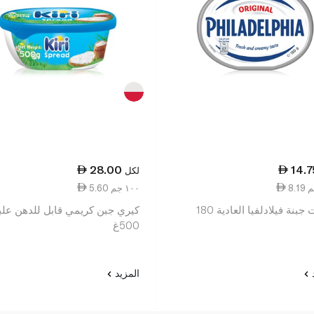
28.00
14.7
لكل
5.60 ١٠٠ جم
كرافت جبنة فيلادلفيا العادية 180
كيري جبن كريمي قابل للدهن علب
500غ
د
المزيد