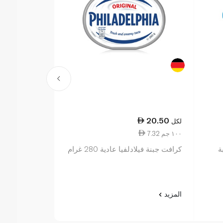
16.75
20.50
لكل
لكل
7.32 ١٠٠ جم
5.58 ١٠٠ جم
ة
كرافت جبنة فيلادلفيا عادية 280 غرام
بوك جبن كريم 300 غرا
المزيد
المزيد