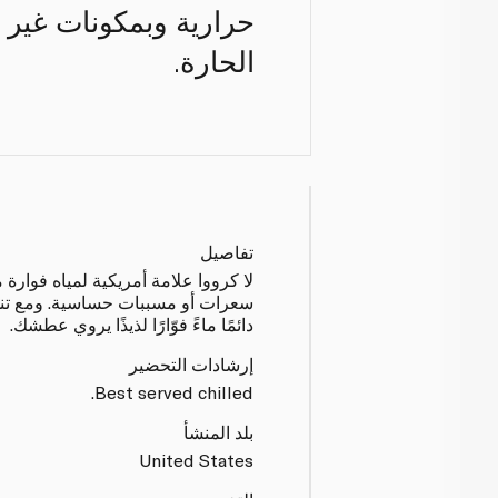
حرارية وبمكونات غير م
الحارة.
تفاصيل
لا كرووا علامة أمريكية لمياه فوارة
سعرات أو مسببات حساسية. ومع تنو
دائمًا ماءً فوّارًا لذيذًا يروي عطشك.
إرشادات التحضير
Best served chilled.
بلد المنشأ
United States