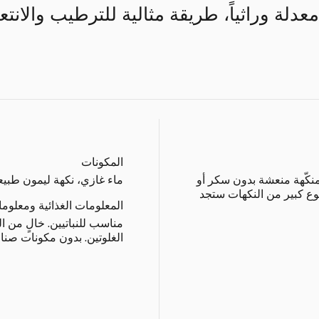
عدلة وراثياً، طريقة مثالية للترطيب والان
المكونات
 منكّهة منعشة بدون سكر أو
ماء غازي، نكهة ليمون طبيعي
ع كبير من النكهات ستجد
المعلومات الغذائية ومعلوم
مناسب للنباتيين. خالٍ من ا
الغلوتين. بدون مكونات صناعي