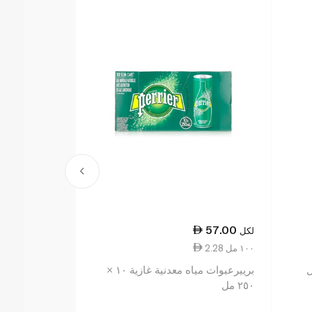
8.25
57.00
لكل
لكل
2.28 ١٠٠ مل
4.13 ١٠٠ مل
برييرعبوات مياه معدنية غازية ١٠ ×
بيرييه مياه معدنية 
٢٥٠ مل