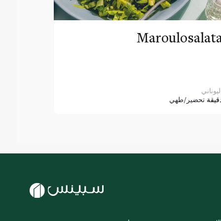
Maroulosalat
ليوناني
قيقة
تحضير/طهي