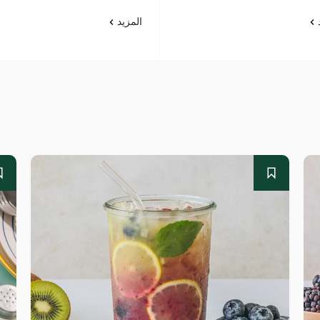
د
المزيد