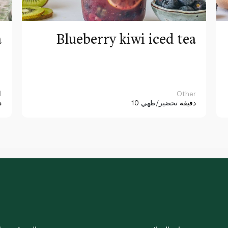
a
Blueberry kiwi iced tea
Other
ا
10 دقيقة
تحضير/طهي
د