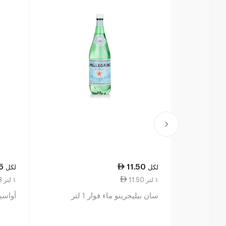
5
11.50
لكل
لكل
11.50 ١ لتر
4.88 ١ لتر
سان بيليجرينو ماء فوار 1 لتر
أواسيس 