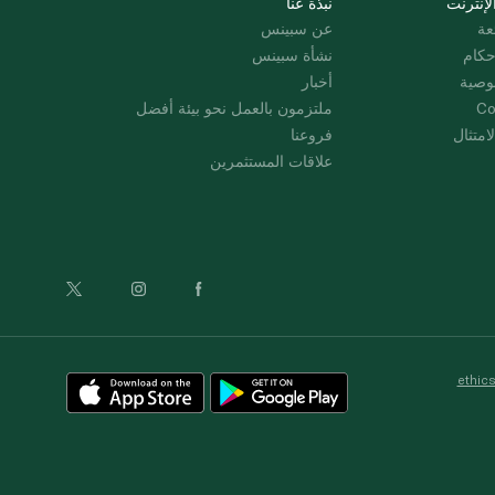
لإنترنت
نبذة عنا
عة
عن سبينس
حكام
نشأة سبينس
وصية
أخبار
Co
ملتزمون بالعمل نحو بيئة أفضل
امتثال
فروعنا
علاقات المستثمرين
ethic