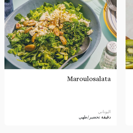
Maroulosalata
اليوناني
دقيقة
تحضير/طهي