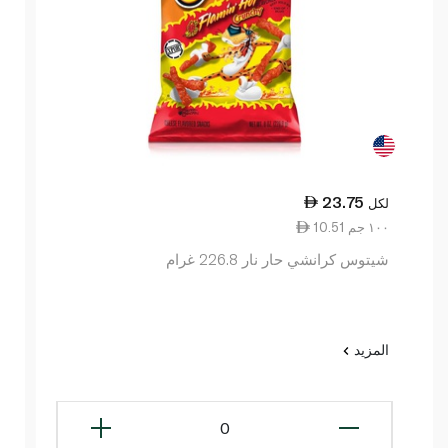
23.75
لكل
10.51 ١٠٠ جم
شيتوس كرانشي حار نار 226.8 غرام
المزيد
0