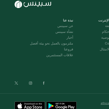
لإنترنت
نبذة عنا
عة
عن سبينس
حكام
نشأة سبينس
وصية
أخبار
Co
ملتزمون بالعمل نحو بيئة أفضل
امتثال
فروعنا
علاقات المستثمرين
ethic