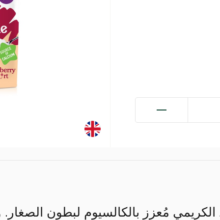
د الكريمي مُعزز بالكالسيوم لبطون الصغار. 