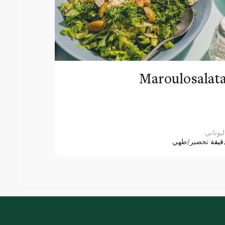
Maroulosalat
ليوناني
قيقة
تحضير/طهي