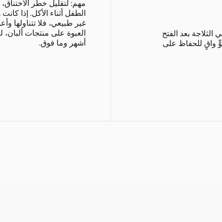
مهم: لتقليل خطر الاختناق، 
الطفل أثناء الأكل. إذا كانت
غير طبيعي، فلا تتناولها وأع
الثلاجة بعد الفتح
أشهر وما فوق.
بأ في جوٍّ واقٍ للحفاظ على