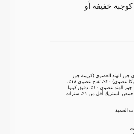
 كوجبة خفيفة أو
ديل زبادي جوز الهند العضوي (كريمة جوز
الهند العضوية، ماء، نشا تابيوكا عضوي) ٢٠٪، تفاح عضوي ١٨٪،
توت عليق عضوي ١١٪، ماء جوز الهند عضوي ١٠٪، دقيق كينوا
عضوي ٤٪، منظم حموضة: حمض الستريك أقل من ١٪، سترات
ات الحمية
ت