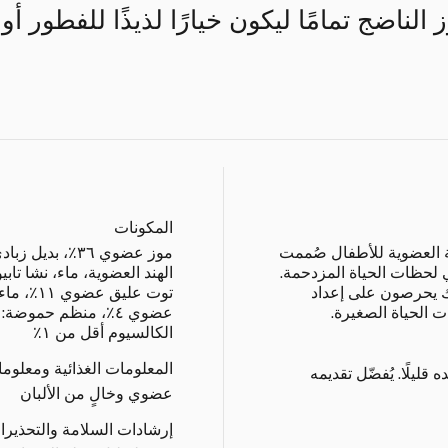
الناضج تمامًا ليكون خيارًا لذيذًا للفطور أو
المكونات
ة العضوية للأطفال صُممت
موز عضوي ٣٦٪، ب
ي لحظات الحياة المزدحمة.
لك يحرصون على إعداد
 الحياة الصغيرة.
الكالسيوم أقل من ١٪
المعلومات الغذائية ومعلوم
 قليلًا. يُفضّل تقديمه
عضوي وخالٍ من الألبان
إرشادات السلامة والتحذيرا