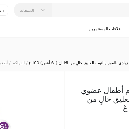
ليتل فريدي كيس طعام أطفال عضوي زبادي بالم
المنتجات
sh
عر
N
علاقات المستثمرين
وز والتوت العليق خالٍ من الألبان (+6 أشهر) 100 غ
الفواكه
أطعمة
م أطفال عضوي
لعليق خالٍ من