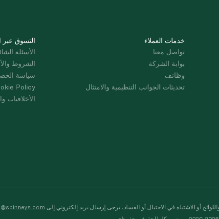
خدمات العملاء
التسوق عبر ا
تواصل معنا
الأسئلة الشائ
بوابة الشركة
الشروط والأ
وظائف
سياسة الخص
تحديثات الجوانب التنظيمية والامتثال
okie Policy
الأخلاقيات وال
لوائح أو الاشتباه في الاحتيال أو الفساد، يرجى إرسال بريد إلكتروني إلى
s@spinneys.com
ظة