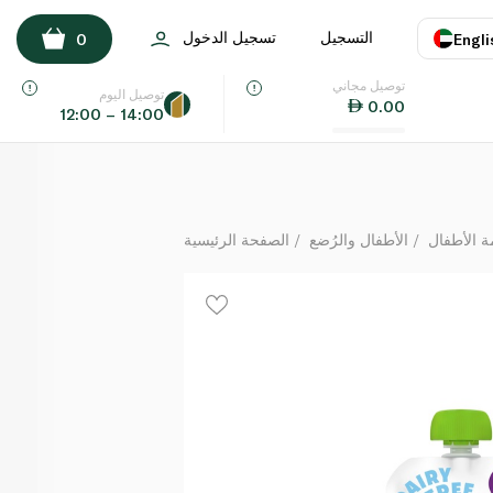
وز والتوت العليق خالٍ من الألبان (+6 أشهر) 100 غ
التسجيل
تسجيل الدخول
0
Engli
لكل
توصيل مجاني
اللغة
E
توصيل اليوم
0.00
12:00 – 14:00
UAE
KSA
 الأطفال
الأطفال والرُضع
الصفحة الرئيسية