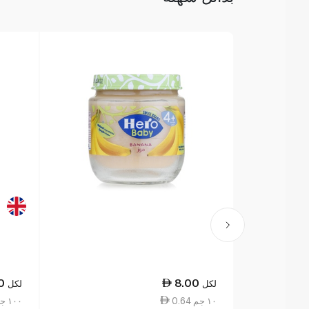
0
8.00
لكل
لكل
0.64 ١٠ جم
15.00 ١٠٠ جم