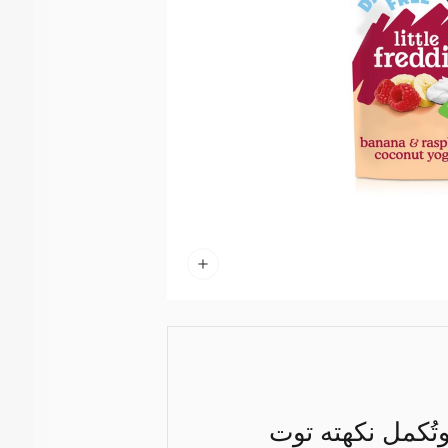
وتُكمل نكهته توت