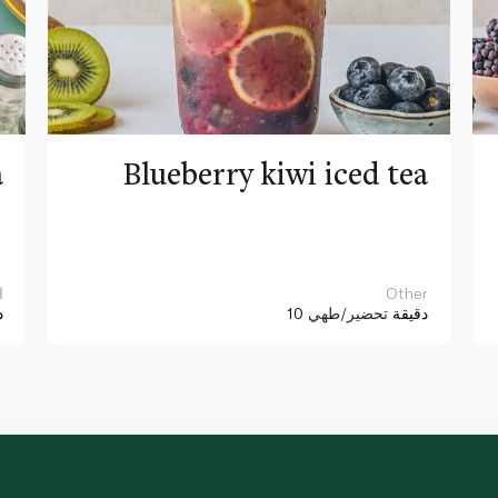
a
Blueberry kiwi iced tea
Other
ا
10 دقيقة
تحضير/طهي
د