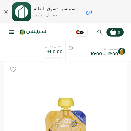
سبينس - تسوق البقالة
فتح
ديجيتال آند كود
EN
0
توصيل مجاني
عر
EN
اللغة
التوصيل غدًا
0.00
10:00 – 12:00
UAE
KSA