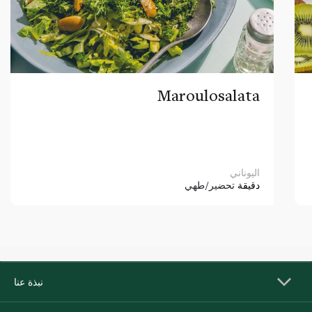
Maroulosalata
اليوناني
دقيقة
تحضير/طهي
نبذة عنا