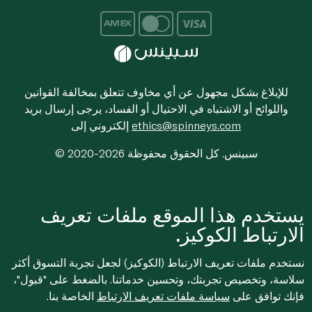
للإبلاغ بشكل مجهول عن أي مخاوف تتعلق بمخالفة القوانين
واللوائح أو الاشتباه في الاحتيال أو الفساد، يرجى إرسال بريد
ethics@spinneys.com
إلكتروني إلى
© 2020-2026 سبينس. كل الحقوق محفوظة
يستخدم هذا الموقع ملفات تعريف
الارتباط الكوكيز.
نستخدم ملفات تعريف الارتباط (الكوكيز) لجعل تجربة التسوق أكثر
سلاسة، وتخصيص تجربتك، وتحسين خدماتنا. بالضغط على "قبول"،
فإنك توافق على
سياسة ملفات تعريف الارتباط
الخاصة بنا.