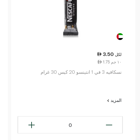
3.50
لكل
1.75 ١٠ جم
نسكافيه 3 في 1 انتينسو 20 كيس 30 غرام
المزيد
0