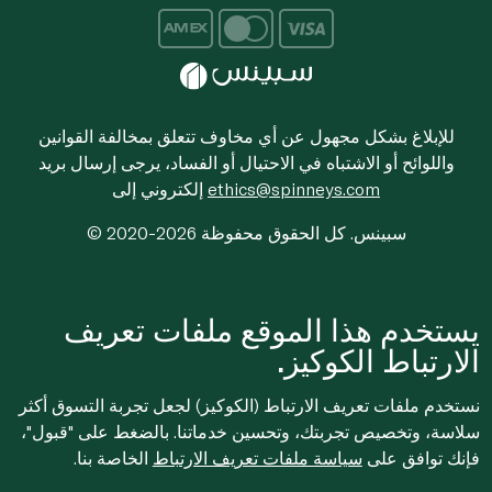
للإبلاغ بشكل مجهول عن أي مخاوف تتعلق بمخالفة القوانين
واللوائح أو الاشتباه في الاحتيال أو الفساد، يرجى إرسال بريد
ethics@spinneys.com
إلكتروني إلى
© 2020-2026 سبينس. كل الحقوق محفوظة
يستخدم هذا الموقع ملفات تعريف
الارتباط الكوكيز.
نستخدم ملفات تعريف الارتباط (الكوكيز) لجعل تجربة التسوق أكثر
سلاسة، وتخصيص تجربتك، وتحسين خدماتنا. بالضغط على "قبول"،
فإنك توافق على
سياسة ملفات تعريف الارتباط
الخاصة بنا.