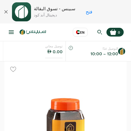
سبينس - تسوق البقالة
فتح
ديجيتال آند كود
EN
0
توصيل مجاني
عر
EN
اللغة
التوصيل غدًا
0.00
10:00 – 12:00
UAE
KSA