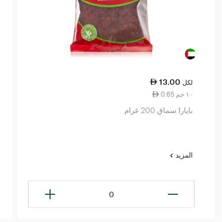
13.00
لكل
0.65 ١٠ جم
بايارا سماق 200 غرام
المزيد
0