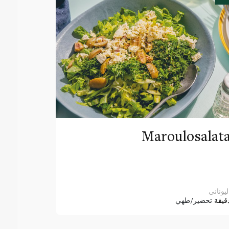
Maroulosalat
ليوناني
قيقة
تحضير/طهي