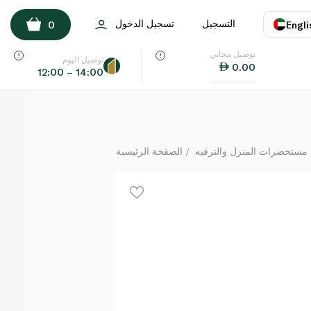
لوك اند لوك حاوية طعام مستديرة 600 مل
التسجيل
تسجيل الدخول
0
Engli
لكل
توصيل مجاني
اللغة
E
توصيل اليوم
0.00
12:00 – 14:00
UAE
KSA
مستحضرات المنزل والترفيه
الصفحة الرئيسية