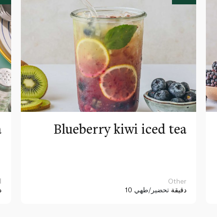
a
Blueberry kiwi iced tea
Other
ا
10 دقيقة
تحضير/طهي
د