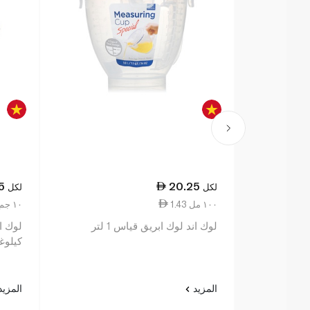
5
20.25
لكل
لكل
1.43 ١٠٠ مل
2.44 ١٠ جم
لوك اند لوك ابريق قياس 1 لتر
كيلوغ
المزيد
المزي