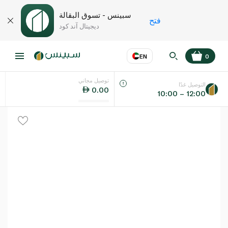
سبينس - تسوق البقالة
فتح
ديجيتال آند كود
EN
0
توصيل مجاني
عر
EN
اللغة
التوصيل غدًا
0.00
10:00 – 12:00
UAE
KSA