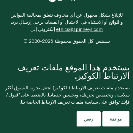
للإبلاغ بشكل مجهول عن أي مخاوف تتعلق بمخالفة القوانين
واللوائح أو الاشتباه في الاحتيال أو الفساد، يرجى إرسال بريد
ethics@spinneys.com
إلكتروني إلى
© 2020-2026 سبينس. كل الحقوق محفوظة
يستخدم هذا الموقع ملفات تعريف
الارتباط الكوكيز.
نستخدم ملفات تعريف الارتباط (الكوكيز) لجعل تجربة التسوق أكثر
سلاسة، وتخصيص تجربتك، وتحسين خدماتنا. بالضغط على "قبول"،
فإنك توافق على
سياسة ملفات تعريف الارتباط
الخاصة بنا.
موافقة
رفض