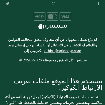
للإبلاغ بشكل مجهول عن أي مخاوف تتعلق بمخالفة القوانين
واللوائح أو الاشتباه في الاحتيال أو الفساد، يرجى إرسال بريد
ethics@spinneys.com
إلكتروني إلى
© 2020-2026 سبينس. كل الحقوق محفوظة
يستخدم هذا الموقع ملفات تعريف
الارتباط الكوكيز.
نستخدم ملفات تعريف الارتباط (الكوكيز) لجعل تجربة التسوق أكثر
سلاسة، وتخصيص تجربتك، وتحسين خدماتنا. بالضغط على "قبول"،