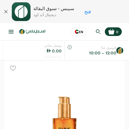
سبينس - تسوق البقالة
فتح
ديجيتال آند كود
EN
0
توصيل مجاني
عر
EN
اللغة
التوصيل غدًا
0.00
10:00 – 12:00
UAE
KSA