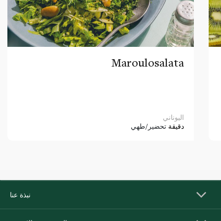
Maroulosalata
اليوناني
دقيقة
تحضير/طهي
نبذة عنا