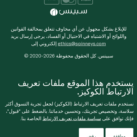
للإبلاغ بشكل مجهول عن أي مخاوف تتعلق بمخالفة القوانين
واللوائح أو الاشتباه في الاحتيال أو الفساد، يرجى إرسال بريد
ethics@spinneys.com
إلكتروني إلى
© 2020-2026 سبينس. كل الحقوق محفوظة
يستخدم هذا الموقع ملفات تعريف
الارتباط الكوكيز.
نستخدم ملفات تعريف الارتباط (الكوكيز) لجعل تجربة التسوق أكثر
سلاسة، وتخصيص تجربتك، وتحسين خدماتنا. بالضغط على "قبول"،
فإنك توافق على
سياسة ملفات تعريف الارتباط
الخاصة بنا.
موافقة
رفض