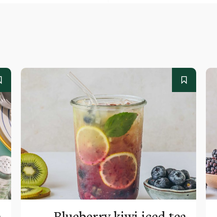
a
Blueberry kiwi iced tea