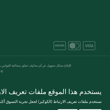
للإبلاغ بشكل مجهول عن أي مخاوف تتعلق بمخالفة القوانين وال
© 2020-2026 سبينس. كل الحقوق محفو
يستخدم هذا الموقع ملفات تعريف الارت
نستخدم ملفات تعريف الارتباط (الكوكيز) لجعل تجربة التسوق أك