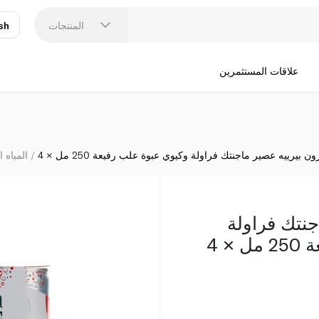
ميزون بيرييه 
المنتجات
sh
عر
N
علاقات المستثمرين
ن بيرييه عصير ماجنتك فراولة وكيوي عبوة علب رفيعة 250 مل × 4
المياه ا
جنتك فراولة
× 4