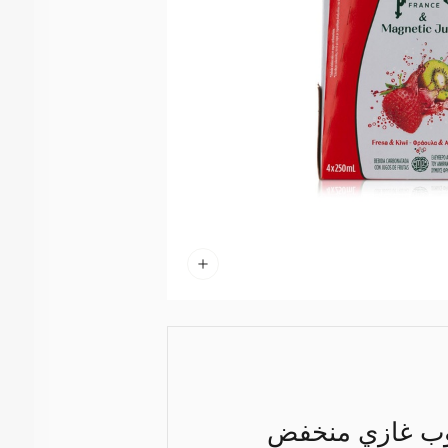
شروب غازي منخفض