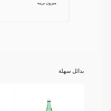
ميزون برييه
بدائل سهلة