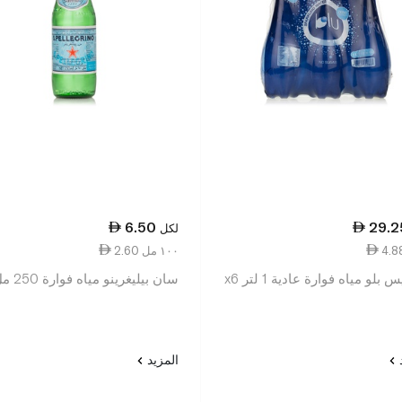
6.50
29.2
لكل
2.60 ١٠٠ مل
بلو مياه فوارة عادية 1 لتر x6
سان بيليغرينو مياه فوارة 250 مل
د
المزيد