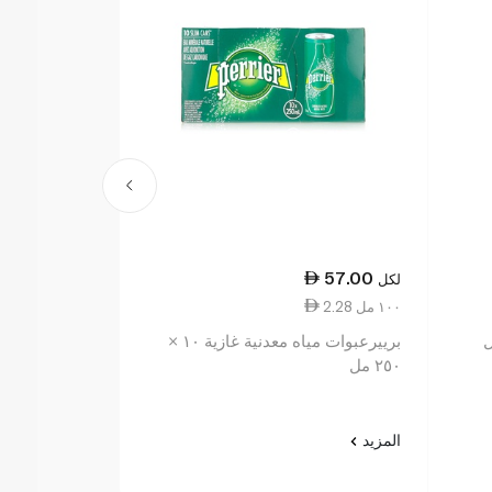
8.25
57.00
لكل
لكل
2.28 ١٠٠ مل
4.13 ١٠٠ مل
برييرعبوات مياه معدنية غازية ١٠ ×
بيرييه مياه معدنية 
٢٥٠ مل
المزيد
المزيد