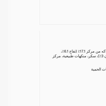
ماء غازي 81.2٪، عصائر فواكه من مركز 17.1٪ (تفاح 6.1٪،
فراولة 4٪، كيوي 4٪، ليمون 3٪)، سكر، منكهات طبيعية، مركز
ات الحمية