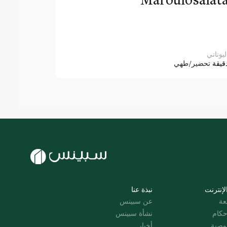
ليوناني
قيقة
تحضير/طهي
لإنترنت
نبذة عنا
عة
عن سبينس
حكام
نشأة سبينس
وصية
أخبار