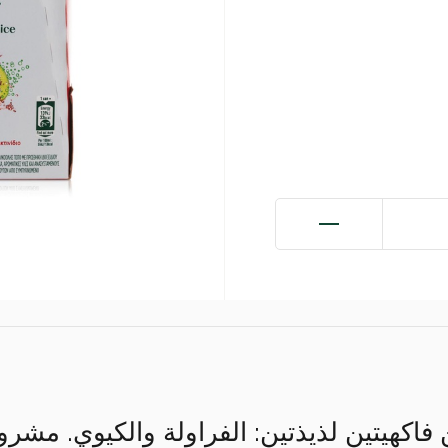
فاكهيتين لذيذتين: الفراولة والكيوي. م