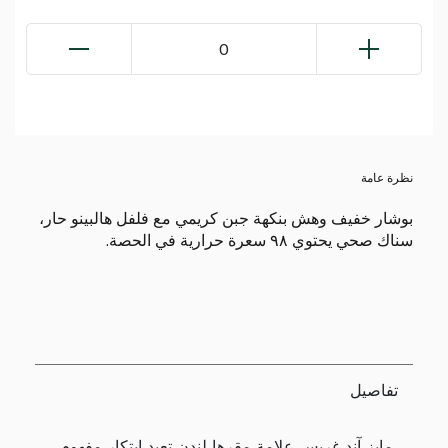
0
نظرة عامة
بوشار خفيف وهش بنكهة جبن كريمي مع فلفل هالبينو حار،
سناك صحي يحتوي ٩٨ سعرة حرارية في الحصة.
تفاصيل
مايز آند غريس علامة مقرها لندن تعيد ابتكار مفهوم