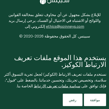
للإبلاغ بشكل مجهول عن أي مخاوف تتعلق بمخالفة القوانين
واللوائح أو الاشتباه في الاحتيال أو الفساد، يرجى إرسال بريد
ethics@spinneys.com
إلكتروني إلى
© 2020-2026 سبينس. كل الحقوق محفوظة
يستخدم هذا الموقع ملفات تعريف
الارتباط الكوكيز.
نستخدم ملفات تعريف الارتباط (الكوكيز) لجعل تجربة التسوق أكثر
سلاسة، وتخصيص تجربتك، وتحسين خدماتنا. بالضغط على "قبول"،
فإنك توافق على
سياسة ملفات تعريف الارتباط
الخاصة بنا.
موافقة
رفض