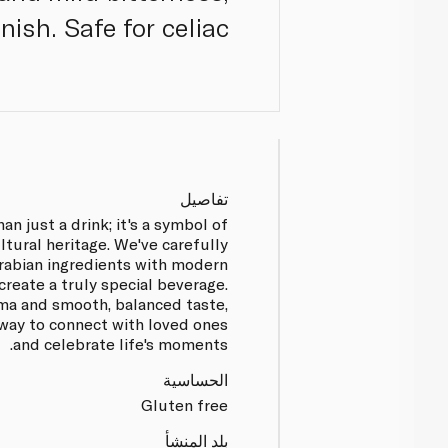
nish. Safe for celiac.
تفاصيل
han just a drink; it's a symbol of
tural heritage. We've carefully
Arabian ingredients with modern
reate a truly special beverage.
oma and smooth, balanced taste,
 way to connect with loved ones
and celebrate life's moments.
الحساسية
Gluten free
بلد المنشأ