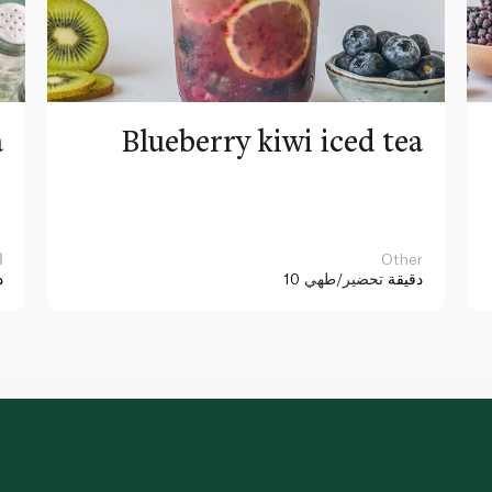
a
Blueberry kiwi iced tea
Other
ا
10 دقيقة
تحضير/طهي
د