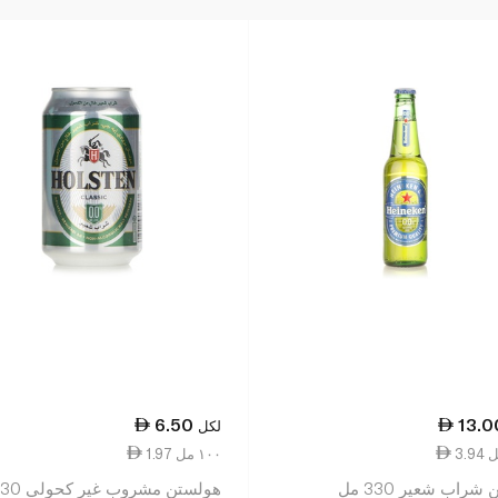
6.50
13.0
لكل
1.97 ١٠٠ مل
 شراب شعير 330 مل
هولستن مشروب غير ك