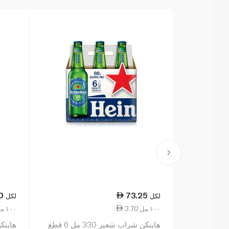
0
73.25
لكل
لكل
3.70 ١٠٠ مل
3.94 ١٠٠ مل
هاينكن شراب شعير 330 مل 6 قطع
هاينكن