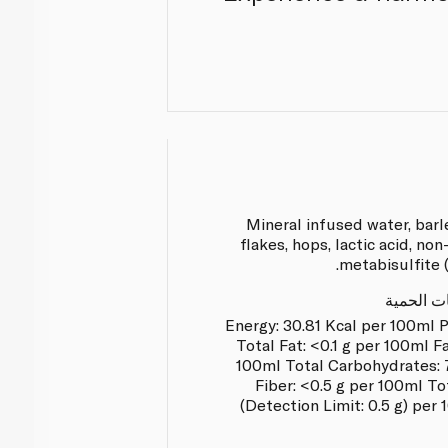
Mineral infused water, barle
flakes, hops, lactic acid, no
metabisulfite (
ات الحمية
Energy: 30.81 Kcal per 100ml P
Total Fat: <0.1 g per 100ml Fa
100ml Total Carbohydrates: 7
Fiber: <0.5 g per 100ml T
(Detection Limit: 0.5 g) pe