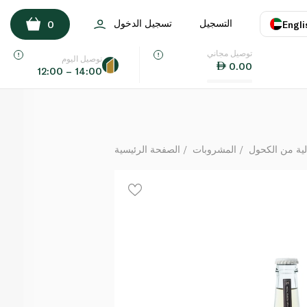
Majlis Gluten Free Arabian Ale 250ml
التسجيل
تسجيل الدخول
0
Engli
لكل
توصيل مجاني
اللغة
E
توصيل اليوم
0.00
12:00 – 14:00
UAE
KSA
ية من الكحول
المشروبات
الصفحة الرئيسية