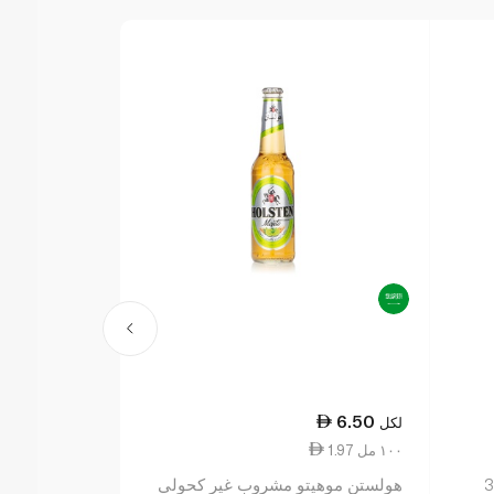
6.50
6.50
لكل
لكل
1.97 ١٠٠ مل
1.97 ١٠٠ مل
حولي 330
هولستن موهيتو مشروب غير كحولي