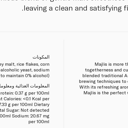
leaving a clean and satisfying fi
المكونات
y malt, rice flakes, corn
Majlis is more t
n-alcoholic yeast, sodium
togetherness and cul
to maintain 0% alcohol).
blended traditional 
brewing techniques to c
المعلومات الغذائية ومعلوم
With its refreshing ar
Majlis is the perfect
rotein: 0.37 g per 100ml
t Calories: <0.1 Kcal per
.33 g per 100ml Dietary
otal Sugar: Not detected
r 100ml Sodium: 20.67 mg
per 100ml