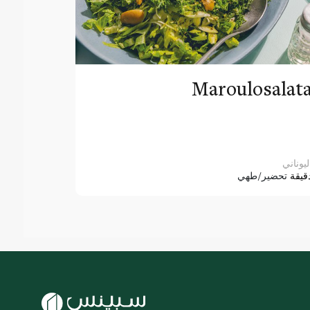
Maroulosalat
ليوناني
قيقة
تحضير/طهي