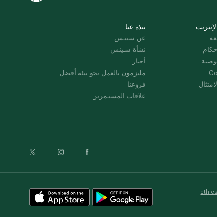
لإنترنت
نبذة عنا
عة
عن سبينس
حكام
نشأة سبينس
وصية
أخبار
Co
ملتزمون بالعمل نحو بيئة أفضل
امتثال
فروعنا
علاقات المستثمرين
ethic