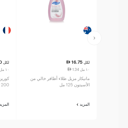
0
16.75
لكل
لكل
1.34 ١٠ مل
0.98 ١٠ مل
مانيكار مزيل طلاء أظافر خالي من
كورين
الأسيتون 125 مل
200 مل
المزيد
المزي