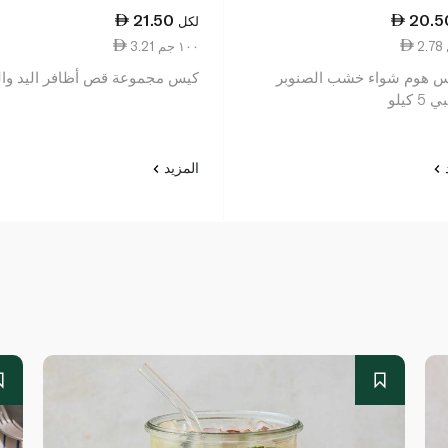
21.50
20.5
لكل
3.21 ١٠٠ جم
 هوم شواء خشب الصنوبر
كيس مجموعة قص أظافر اليد وال
 كيلو
د
المزيد