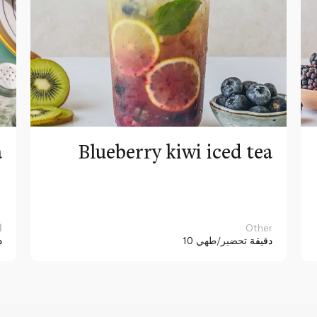
a
Blueberry kiwi iced tea
Other
ا
10 دقيقة
تحضير/طهي
د