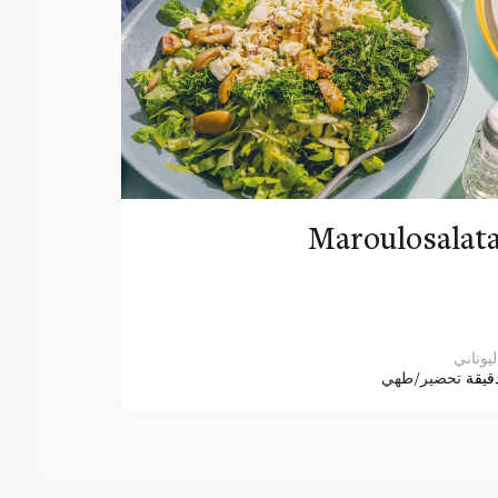
Maroulosalat
ليوناني
قيقة
تحضير/طهي