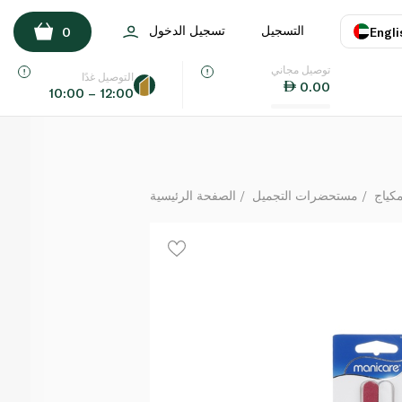
مانيكار ألواح صنفرة للأظافر 8 قطع
التسجيل
تسجيل الدخول
0
Engli
لكل
توصيل مجاني
اللغة
E
التوصيل غدًا
0.00
10:00 – 12:00
UAE
KSA
مكياج
مستحضرات التجميل
الصفحة الرئيسية