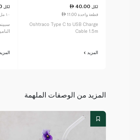
0
40.00
لكل
لكل
11.00 قطعة واحدة
2.78 ١٠ مل
Oshtraco Type C to USB Charge
سبينس
Cable 1.5m
الناميبي 5
المزيد
المزي
المزيد من الوصفات الملهمة