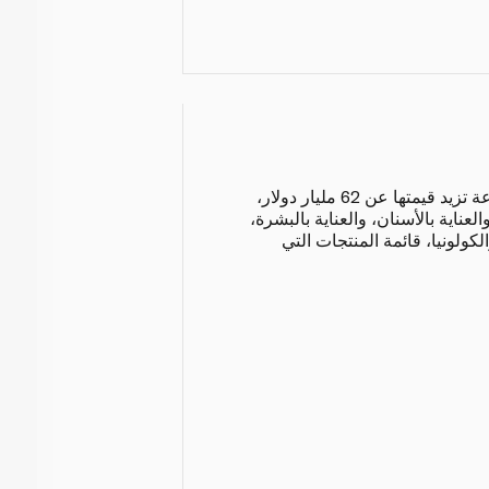
تمتع بالرغوة والشعور بالروعة مع مجموعة من المنتجات لتبقيك في أفضل حالاتك. صناعة التجميل هي صناعة تزيد قيمتها عن 62 مليار دولار،
اية بالأسنان، والعناية بالبشرة،
ولونيا، قائمة المنتجات التي