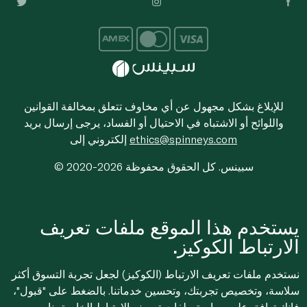
للإبلاغ بشكل مجهول عن أي مخاوف تتعلق بمخالفة القوانين
واللوائح أو الاشتباه في الاحتيال أو الفساد، يرجى إرسال بريد
ethics@spinneys.com
إلكتروني إلى
© 2020-2026 سبينس. كل الحقوق محفوظة
يستخدم هذا الموقع ملفات تعريف
الارتباط الكوكيز.
نستخدم ملفات تعريف الارتباط (الكوكيز) لجعل تجربة التسوق أكثر
سلاسة، وتخصيص تجربتك، وتحسين خدماتنا. بالضغط على "قبول"،
فإنك توافق على
سياسة ملفات تعريف الارتباط
الخاصة بنا.