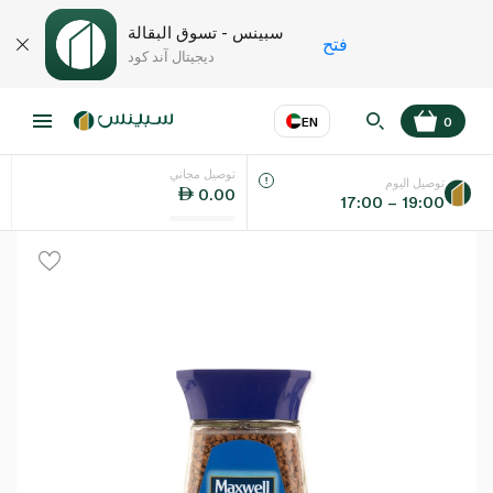
سبينس - تسوق البقالة
فتح
ديجيتال آند كود
EN
0
توصيل مجاني
عر
EN
اللغة
توصيل اليوم
0.00
17:00 – 19:00
UAE
KSA