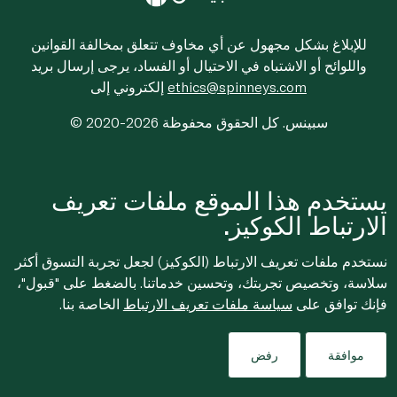
للإبلاغ بشكل مجهول عن أي مخاوف تتعلق بمخالفة القوانين
واللوائح أو الاشتباه في الاحتيال أو الفساد، يرجى إرسال بريد
ethics@spinneys.com
إلكتروني إلى
© 2020-2026 سبينس. كل الحقوق محفوظة
يستخدم هذا الموقع ملفات تعريف
الارتباط الكوكيز.
نستخدم ملفات تعريف الارتباط (الكوكيز) لجعل تجربة التسوق أكثر
سلاسة، وتخصيص تجربتك، وتحسين خدماتنا. بالضغط على "قبول"،
فإنك توافق على
سياسة ملفات تعريف الارتباط
الخاصة بنا.
موافقة
رفض