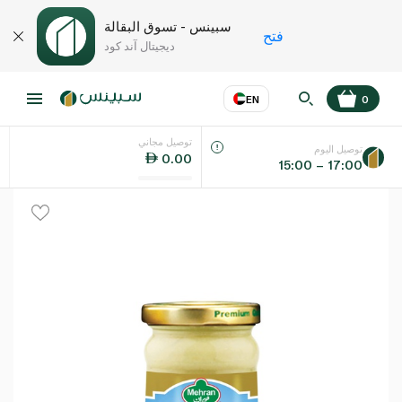
سبينس - تسوق البقالة
فتح
ديجيتال آند كود
EN
0
توصيل مجاني
عر
EN
اللغة
توصيل اليوم
0.00
15:00 – 17:00
UAE
KSA