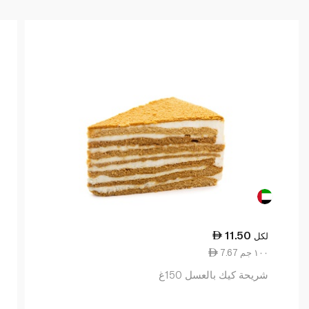
11.50
لكل
7.67 ١٠٠ جم
شريحة كيك بالعسل 150غ