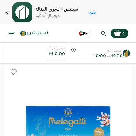
سبينس - تسوق البقالة
فتح
ديجيتال آند كود
EN
0
توصيل مجاني
عر
EN
اللغة
التوصيل غدًا
0.00
10:00 – 12:00
UAE
KSA