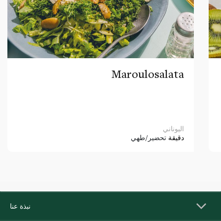
Maroulosalata
اليوناني
دقيقة
تحضير/طهي
نبذة عنا