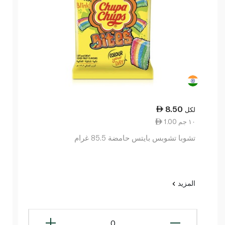
8.50
لكل
1.00 ١٠ جم
تشوبا تشوبس بايتس حامضة 85.5 غرام
المزيد
0