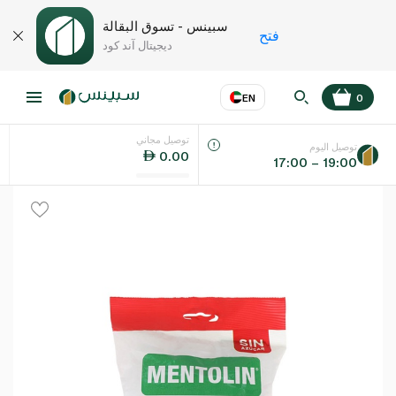
سبينس - تسوق البقالة
فتح
ديجيتال آند كود
EN
0
توصيل مجاني
عر
EN
اللغة
توصيل اليوم
0.00
17:00 – 19:00
UAE
KSA