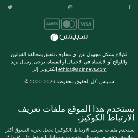
للإبلاغ بشكل مجهول عن أي مخاوف تتعلق بمخالفة القوانين
واللوائح أو الاشتباه في الاحتيال أو الفساد، يرجى إرسال بريد
ethics@spinneys.com
إلكتروني إلى
© 2020-2026 سبينس. كل الحقوق محفوظة
يستخدم هذا الموقع ملفات تعريف
الارتباط الكوكيز.
نستخدم ملفات تعريف الارتباط (الكوكيز) لجعل تجربة التسوق أكثر
سلاسة، وتخصيص تجربتك، وتحسين خدماتنا. بالضغط على "قبول"،