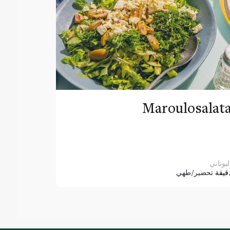
Maroulosalat
ليوناني
قيقة
تحضير/طهي