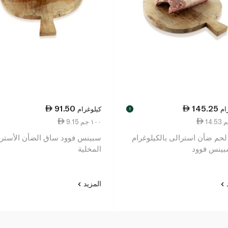
91.50
145.25
ام
كيلوغرام
!
9.15 ١٠٠ جم
حم ضأن استرالى بالكيلوغرام
سبينس فوود ساق الضأن الأسترا
ينس فوود
المخلية
د
المزيد