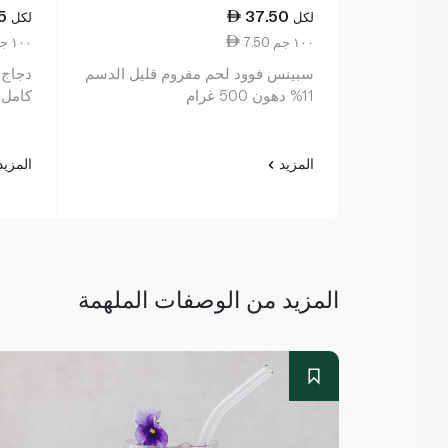
5
37.50
لكل
لكل
7.50 ١٠٠ جم
1.98 ١٠٠ جم
سبينس فوود لحم مفروم قليل الدسم
دجاج 
11% دهون 500 غرام
كامل
المزيد
المزي
المزيد من الوصفات الملهمة