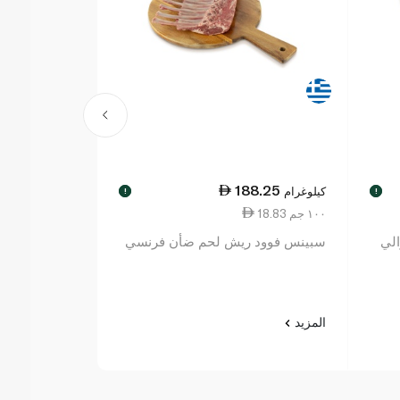
40.00
188.25
كيلوغرام
لكل
!
!
18.83 ١٠٠ جم
9.30 ١٠٠ جم
لي
سبينس فوود ريش لحم ضأن فرنسي
كرات لحم غنم 
سبينس فوود 430 غرام
المزيد
المزيد