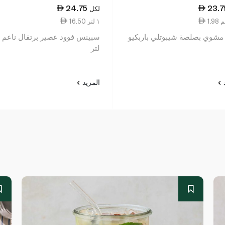
24.75
23.7
لكل
16.50 ١ لتر
مشوي بصلصة شيبوتلي باربكيو
لتر
د
المزيد