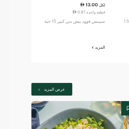
16.75
13.00
لكل
لكل
0.87 قطعة واحدة
36.89 ١ كجم
سبينس فوود عصير برتقال ناعم 1.5
سبينس فوود بيض بني كبير 15 حبة
جزر مقشر 1 رطل
المزيد
المزيد
عرض المزيد