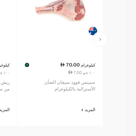
70.00
كيلوغرام
كيلوغر
!
7.00 ١٠٠ جم
14.53 ١٠٠ جم
سبينس فوود سيقان الضأن
ريش ل
الأسترالية بالكيلوغرام
من سب
المزيد
المزي