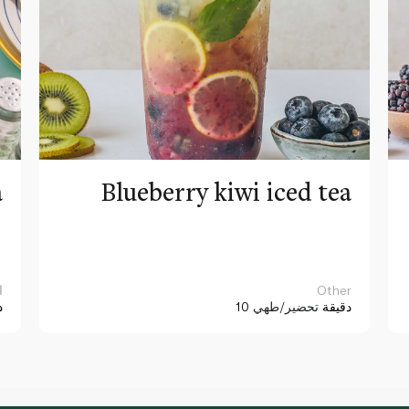
a
Blueberry kiwi iced tea
Other
ا
10 دقيقة
تحضير/طهي
د