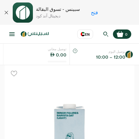
سبينس - تسوق البقالة
فتح
ديجيتال آند كود
EN
0
توصيل مجاني
عر
EN
اللغة
توصيل اليوم
0.00
10:00 – 12:00
UAE
KSA