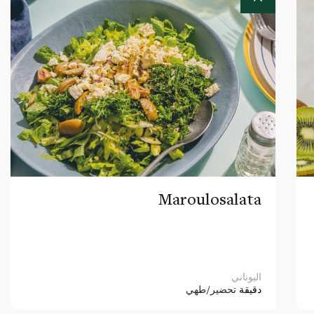
Maroulosalata
اليوناني
دقيقة
تحضير/طهي