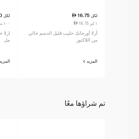
0
16.75
لكل
لكل
16.75 ١ لتر
2.25 ١٠٠ مل
أرلا أورجانك حليب قليل الدسم خالي
من اللاكتوز
مل
المزيد
المزي
تم شراؤها معًا