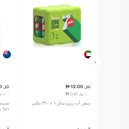
0
12.00
لكل
لكل
0.61 ١٠٠ مل
7.50 ١٠٠ جم
سفن أب زيرو سكر ٦ x ٣٣٠ مللي
سبينس
11% دهون 500 غرام
المزيد
المزي