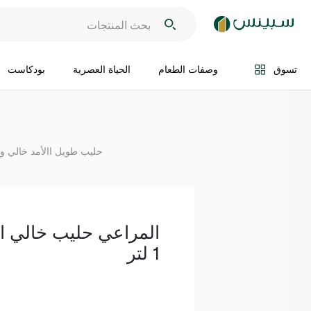
اضف الى السلة
تسوق
وصفات الطعام
الحياة العصرية
بودكاست
حليب طويل االأمد خالي 
1 لتر