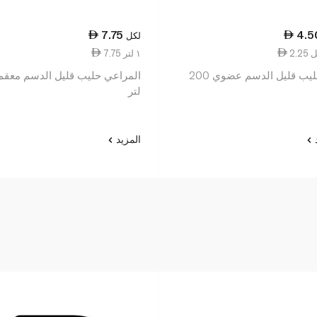
7.75
4.5
لكل
7.75 ١ لتر
ارلا حليب قليل الدسم عضوي 200
لتر
د
المزيد