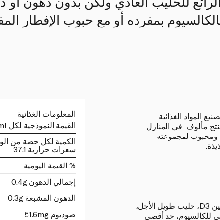
لرائع للحليب العادي ولكن بدون دهون أو د
لكالسيوم بمفرده أو مع حبوب الإفطار المف
المعلومات الغذائية
يع المواد الغذائية
القيمة النموذجية لكل 100ml
تج مألوف في المنازل
ف ومحبوب لمجموعته
الكمية لكل حصة من الو
يذة.
سعرات حرارية 37.1
% القيمة اليومية
إجمالي الدهون 0.4g
الدهون المشبعة 0.3g
حليب بقري طازج، فيتامين A، فيتامين D3، حليب طويل الأجل،
صوديوم 51.6mg
عي للكالسيوم، حد أقصى