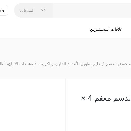
المنتجات
sh
عر
N
علاقات المستثمرين
ومنخفض الدسم
حليب طويل الأمد
الحليب والكريمة
مشتقات الألبان، أطا
المراعي حليب خالي الدسم معقم 4 ×