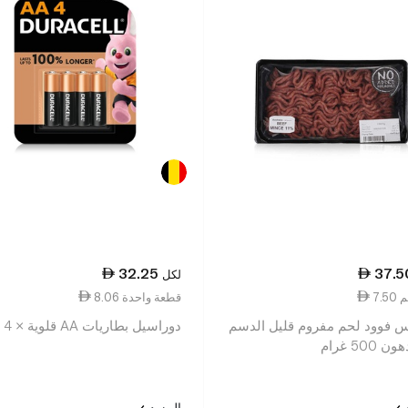
32.25
37.5
لكل
8.06 قطعة واحدة
 فوود لحم مفروم قليل الدسم
دوراسيل بطاريات AA قلوية × 4
د
المزيد