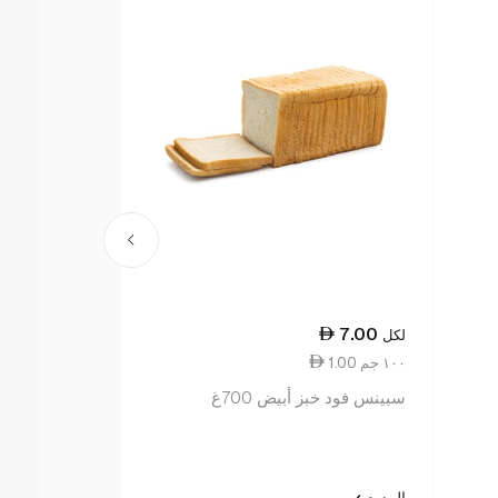
13.00
7.00
لكل
لكل
1.00 ١٠٠ جم
0.87 قطعة واحدة
سبينس فود خبز أبيض 700غ
سبينس فوود بيض 
المزيد
المزيد