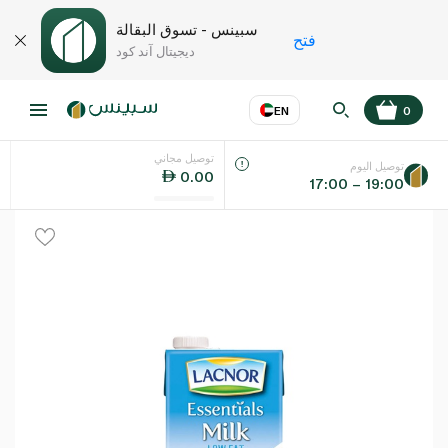
سبينس - تسوق البقالة
فتح
ديجيتال آند كود
EN
0
توصيل مجاني
عر
EN
اللغة
توصيل اليوم
0.00
17:00 – 19:00
UAE
KSA