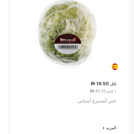
19.50
لكل
43.33 ١ كجم
خس آيسبيرج أسباني
المزيد