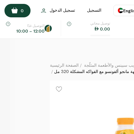
لبروتين بنكهة مانجو ألفونسو مع الفواكه المشكلة 320 مل
التسجيل
تسجيل الدخول
0
Engli
لكل
توصيل مجاني
اللغة
E
التوصيل غدًا
0.00
10:00 – 12:00
UAE
KSA
يب سبينس والأطعمة المثلّجة
الصفحة الرئيسية
مانجو ألفونسو مع الفواكه المشكلة 320 مل