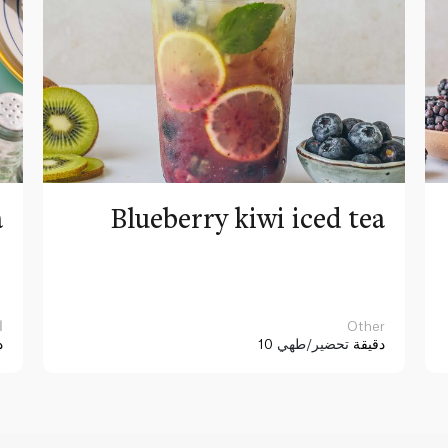
a
Blueberry kiwi iced tea
Other
ا
10 دقيقة
تحضير/طهي
د