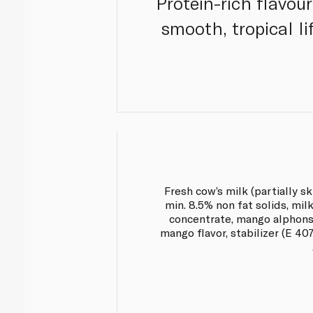
Protein-rich flavou
smooth, tropical li
Fresh cow’s milk (partially s
min. 8.5% non fat solids, mil
concentrate, mango alphonso
mango flavor, stabilizer (E 407