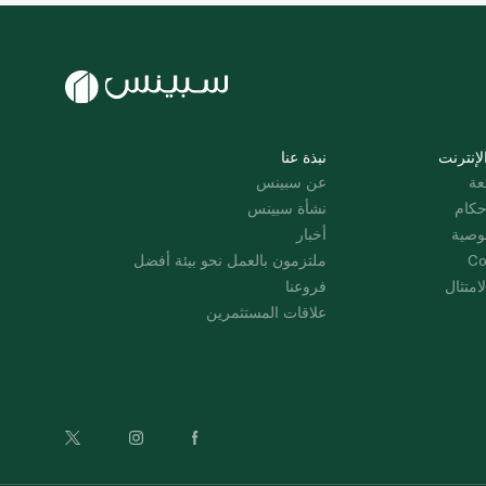
لإنترنت
نبذة عنا
عة
عن سبينس
حكام
نشأة سبينس
وصية
أخبار
Co
ملتزمون بالعمل نحو بيئة أفضل
امتثال
فروعنا
علاقات المستثمرين