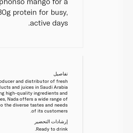
Alphonso mango for a
30g protein for busy,
active days.
تفاصيل
roducer and distributor of fresh
ducts and juices in Saudi Arabia
ing high-quality ingredients and
es, Nada offers a wide range of
to the diverse tastes and needs
of its customers.
إرشادات التحضير
Ready to drink.