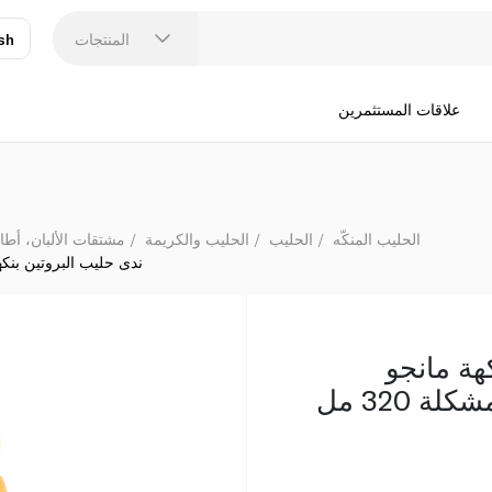
ندى حليب ا
المنتجات
sh
عر
N
علاقات المستثمرين
الحليب المنكّه
الحليب
الحليب والكريمة
مشتقات الألبان، أطا
ندى حليب البروتين بنكهة 
هة مانجو
 320 مل