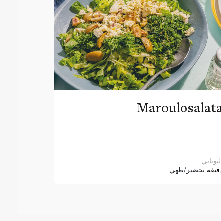
Maroulosalat
ليوناني
قيقة
تحضير/طهي