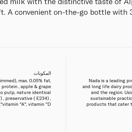
red milk with the distinctive taste of 
ft. A convenient on-the-go bottle with 
المكونات
kimmed), max. 0.05% fat,
Nada is a leading p
k protein , apple & grape
and long life dairy pro
 pulp, nature identical
and the region. Us
) , preservative ( E234) ,
sustainable practic
vitamin "A", vitamin "D".
products that cater 