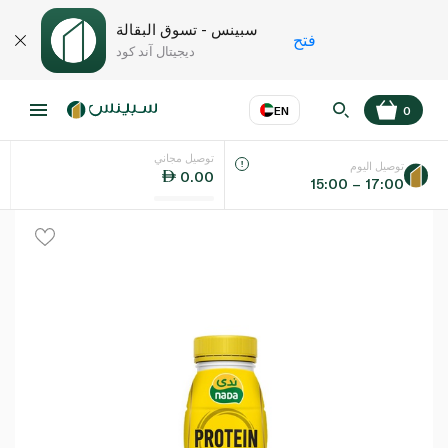
سبينس - تسوق البقالة
فتح
ديجيتال آند كود
EN
0
توصيل مجاني
عر
EN
اللغة
توصيل اليوم
0.00
15:00 – 17:00
UAE
KSA