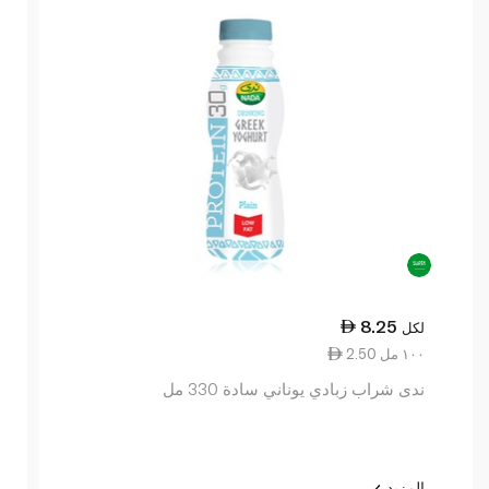
8.25
لكل
2.50 ١٠٠ مل
ندى شراب زبادي يوناني سادة 330 مل
المزيد