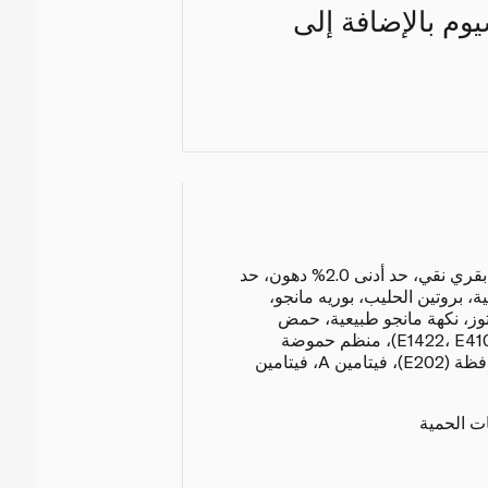
يوم بالإضافة إلى
لبن طازج من 100% حليب بقري نقي، حد أدنى 2.0% دهون، حد
 دهنية، بروتين الحليب، بوريه مانجو،
ز، نكهة مانجو طبيعية، حمض
الستريك (E330)، مُثبتات (E1422، E410)، منظم حموضة
(E331)، مزروعات، مادة حافظة (E202)، فيتامين A، فيتامين
ات الحمية