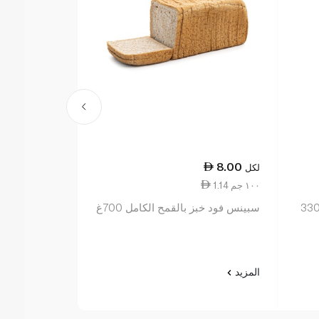
16.75
8.00
لكل
لكل
1.14 ١٠٠ جم
36.89 ١ كجم
 شراب زبادي يوناني بالتوت 330
سبينس فود خبز بالقمح الكامل 700غ
جزر مقشر 1 رطل
المزيد
المزيد