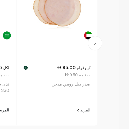
5
95.00
كيلوغرام
لكل
!
9.50 ١٠٠ جم
2.50 ١٠٠ مل
صدر ديك رومي مدخن
ندى ش
330 مل
المزيد
المزي