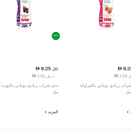
8.25
8.2
لكل
2.50 ١٠٠ مل
راب زبادي يوناني بالفراولة
ندى
مل
د
المزيد