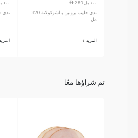
2.50 ١٠٠ مل
2.50 ١٠٠ مل
ندى حليب بروتين بالشوكولاتة 320
ندى حلي
مل
المزيد
المزي
تم شراؤها معًا