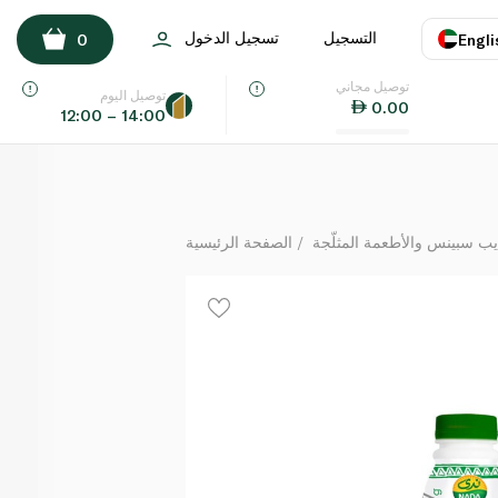
ندى مشروب زبادي يوناني بالمانجو 330 مل
التسجيل
تسجيل الدخول
0
Engli
لكل
توصيل مجاني
اللغة
E
توصيل اليوم
0.00
12:00 – 14:00
UAE
KSA
يب سبينس والأطعمة المثلّجة
الصفحة الرئيسية