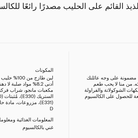
يذ القائم على الحليب مصدرًا رائعًا للكالس
المكونات
 مضمونة على وجه عائلتك
ه. من منا لا يحب طعم
أدنى 8.2% مواد صلبة لا
كهات الشوكولاتة والفراولة
مكعبات مانجو، شراب فركتو
ئعة للحصول على الكالسيوم
D
المعلومات الغذائية ومعلوم
غني بالكالسيوم