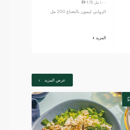
1.75 ١٠٠ مل
0.87 ١٠٠ مل
الروابي ليمون بالنعناع 200 مل
لاكنور عصير تفاح 8 عبوة ×
المزيد
المزيد
عرض المزيد