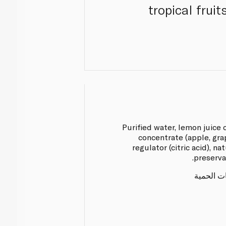
tropical fruit
Purified water, lemon juice 
concentrate (apple, grap
regulator (citric acid), n
preserva
ات الحمية