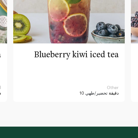
a
Blueberry kiwi iced tea
Other
ا
10 دقيقة
تحضير/طهي
د