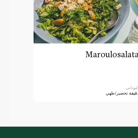
Maroulosalat
ليوناني
قيقة
تحضير/طهي