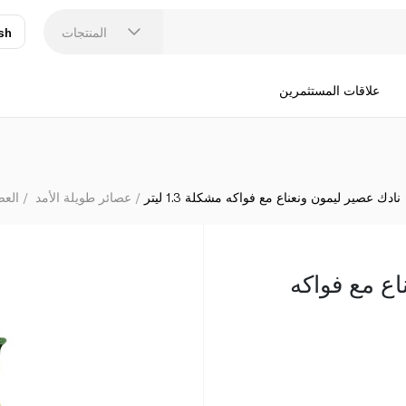
المنتجات
sh
عر
N
علاقات المستثمرين
نادك عصير ليمون ونعناع مع فواكه مشكلة 1.3 ليتر
عصائر طويلة الأمد
العص
اع مع فواكه