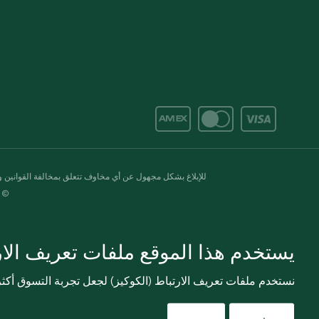
للإبلاغ بشكل مجهول عن أي مخاوف تتعلق بمخالفة القوانين وال
© 2020-2026 سبينس. كل الحقوق محفو
يستخدم هذا الموقع ملفات تعريف الارت
نستخدم ملفات تعريف الارتباط (الكوكيز) لجعل تجربة التسوق أك