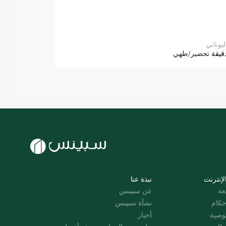
ليوناني
قيقة
تحضير/طهي
لإنترنت
نبذة عنا
عة
عن سبينس
حكام
نشأة سبينس
وصية
أخبار