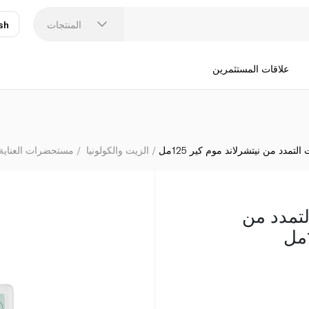
المنتجات
sh
عر
N
علاقات المستثمرين
مدد من نيتشرلاند موم كير 125مل
الزيت والكولونيا
مستحضرات العناية
تمدد من