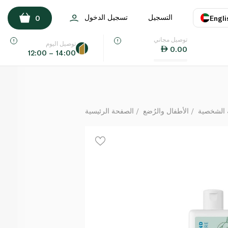
زيت عضوي لعلامات التمدد من نيتشرلاند موم كير 125مل
التسجيل
تسجيل الدخول
0
Engli
لكل
توصيل مجاني
اللغة
E
توصيل اليوم
0.00
12:00 – 14:00
UAE
KSA
 الشخصية
الأطفال والرُضع
الصفحة الرئيسية