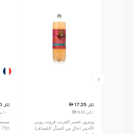
0
17.25
لكل
لكل
8.63 ١ لتر
2.87 ١٠٠ مل
ويتروز عصير الغريب فروت روبي
سبينس
الأحمر (خالٍ من السكّر المُضاف)
750 مل