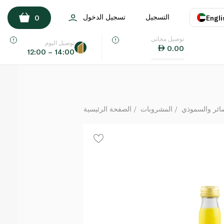
أرض الطبيعة عصير برتقال 200 مل
التسجيل
تسجيل الدخول
0
Engli
لكل
توصيل مجاني
اللغة
E
توصيل اليوم
0.00
12:00 – 14:00
UAE
KSA
ائر والسموذي
المشروبات
الصفحة الرئيسية