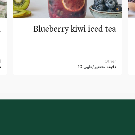
a
Blueberry kiwi iced tea
Other
ا
10 دقيقة
تحضير/طهي
د