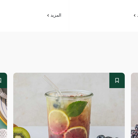
د
المزيد