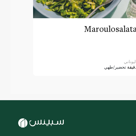
Maroulosalat
ليوناني
قيقة
تحضير/طهي