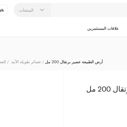
المنتجات
sh
عر
N
علاقات المستثمرين
أرض الطبيعة عصير برتقال 200 مل
عصائر طويلة الأمد
العص
20 مل