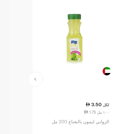
12.50
3.50
لكل
لكل
1.75 ١٠٠ مل
0.87 ١٠٠ مل
الروابي ليمون بالنعناع 200 مل
لاكنور عصير تفاح 8 عبوة ×