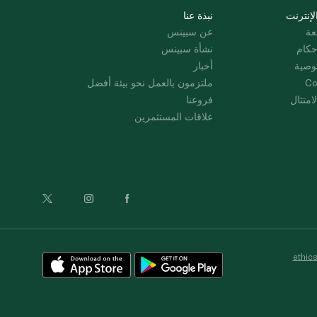
لإنترنت
نبذة عنا
عة
عن سبينس
حكام
نشأة سبينس
وصية
أخبار
Co
ملتزمون بالعمل نحو بيئة أفضل
امتثال
فروعنا
علاقات المستثمرين
ethic