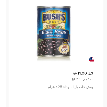
11.00
لكل
2.59 ١٠٠ جم
بوش فاصوليا سوداء 425 غرام