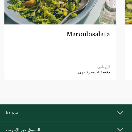
Maroulosalata
اليوناني
دقيقة
تحضير/طهي
نبذة عنا
التسوق عبر الإنترنت