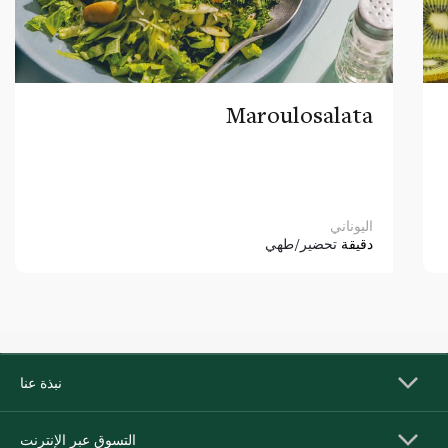
Maroulosalata
اليوناني
دقيقة
تحضير/طهي
نبذة عنا
التسوق عبر الإنترنت