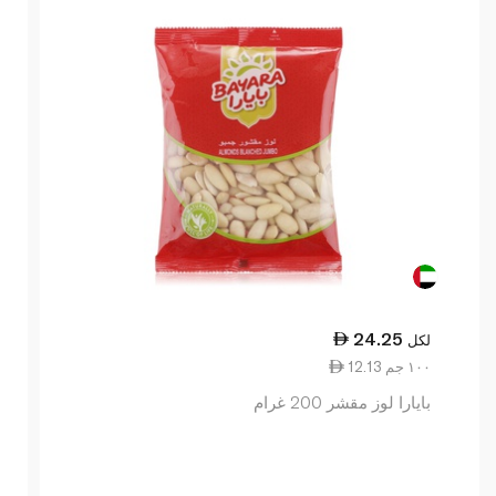
24.25
لكل
12.13 ١٠٠ جم
بايارا لوز مقشر 200 غرام