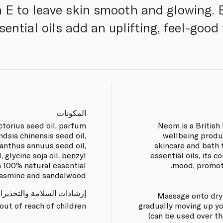
n E to leave skin smooth and glowing. 
ential oils add an uplifting, feel-good 
المكونات
torius seed oil, parfum
Neom is a British 
ndsia chinensis seed oil,
wellbeing produ
ianthus annuus seed oil,
skincare and bath 
, glycine soja oil, benzyl
essential oils, its 
h 100% natural essential
mood, promote
 jasmine and sandalwood.
إرشادات السلامة والتحذيرا
Massage onto dry 
out of reach of children.
gradually moving up yo
(can be used over t