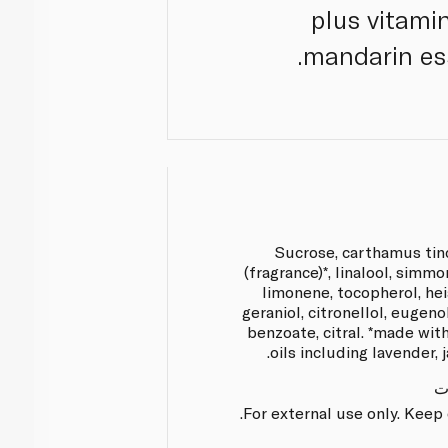
plus vitami
mandarin ess
Sucrose, carthamus tinc
(fragrance)*, linalool, simmo
limonene, tocopherol, he
geraniol, citronellol, eugenol
benzoate, citral. *made wit
oils including lavender,
ت
For external use only. Keep 