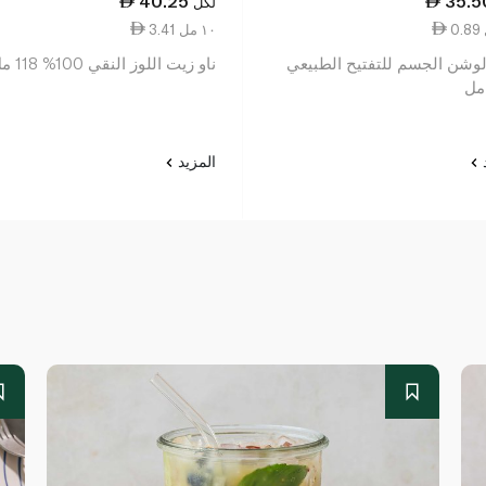
40.25
35.5
لكل
3.41 ١٠ مل
 لوشن الجسم للتفتيح الطبيعي
ناو زيت اللوز النقي 100% 118 مل
د
المزيد