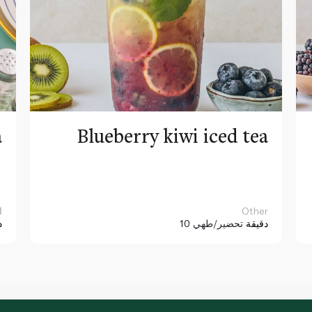
a
Blueberry kiwi iced tea
Other
ا
10 دقيقة
تحضير/طهي
د