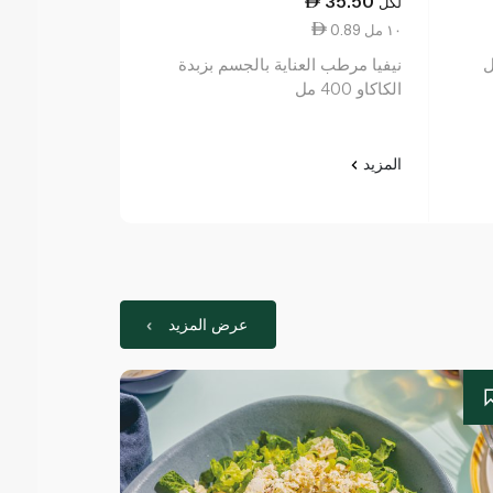
31.75
35.50
لكل
لكل
0.89 ١٠ مل
1.27 ١٠ مل
نيفيا مرطب العناية بالجسم بزبدة
بالمرز كريم زبدة ا
الكاكاو 400 مل
المزيد
المزيد
عرض المزيد