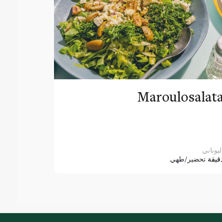
Maroulosalat
ليوناني
قيقة
تحضير/طهي