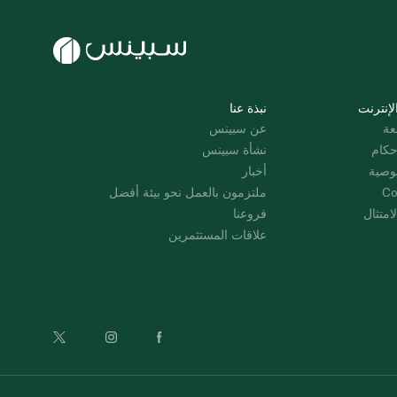
لإنترنت
نبذة عنا
عة
عن سبينس
حكام
نشأة سبينس
وصية
أخبار
Co
ملتزمون بالعمل نحو بيئة أفضل
امتثال
فروعنا
علاقات المستثمرين