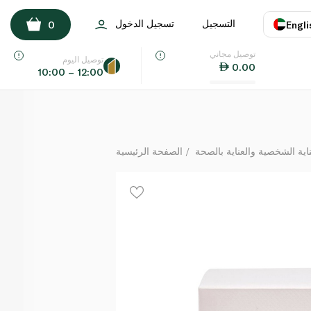
Neom Great Day Body Scrub 350g
التسجيل
تسجيل الدخول
0
Engli
لكل
توصيل مجاني
اللغة
E
توصيل اليوم
0.00
10:00 – 12:00
UAE
KSA
ة الشخصية والعناية بالصحة
الصفحة الرئيسية