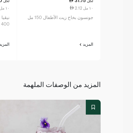
0
31.75
لكل
لكل
2.12 ١٠ مل
0.89 ١٠ مل
جونسون بخاخ زيت الأطفال 150 مل
نيڤيا
400 مل
المزيد
المزي
المزيد من الوصفات الملهمة