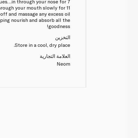
ues…in through your nose for 7
rough your mouth slowly for 11
off and massage any excess oil
lping nourish and absorb all the
goodness!
التخزين
Store in a cool, dry place.
العلامة التجارية
Neom