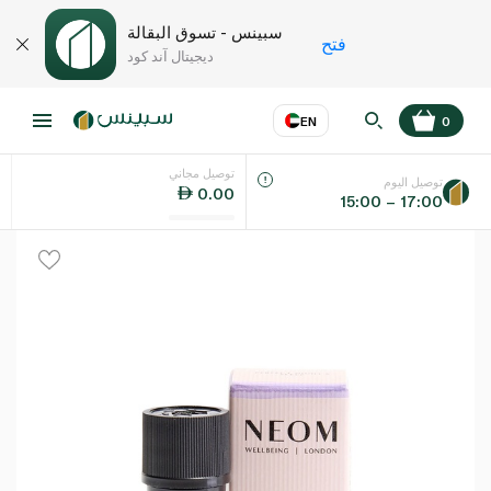
سبينس - تسوق البقالة
فتح
ديجيتال آند كود
EN
0
توصيل مجاني
عر
EN
اللغة
توصيل اليوم
0.00
15:00 – 17:00
UAE
KSA