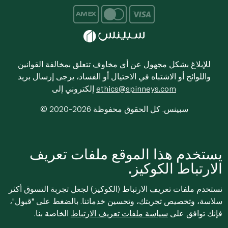
للإبلاغ بشكل مجهول عن أي مخاوف تتعلق بمخالفة القوانين
واللوائح أو الاشتباه في الاحتيال أو الفساد، يرجى إرسال بريد
ethics@spinneys.com
إلكتروني إلى
© 2020-2026 سبينس. كل الحقوق محفوظة
يستخدم هذا الموقع ملفات تعريف
الارتباط الكوكيز.
نستخدم ملفات تعريف الارتباط (الكوكيز) لجعل تجربة التسوق أكثر
سلاسة، وتخصيص تجربتك، وتحسين خدماتنا. بالضغط على "قبول"،
فإنك توافق على
سياسة ملفات تعريف الارتباط
الخاصة بنا.