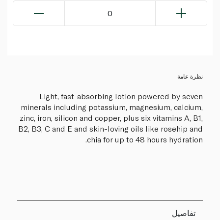
0
نظرة عامة
Light, fast-absorbing lotion powered by seven
minerals including potassium, magnesium, calcium,
zinc, iron, silicon and copper, plus six vitamins A, B1,
B2, B3, C and E and skin-loving oils like rosehip and
chia for up to 48 hours hydration.
تفاصيل