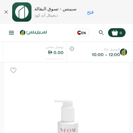
سبينس - تسوق البقالة
فتح
ديجيتال آند كود
EN
0
توصيل مجاني
عر
EN
اللغة
التوصيل غدًا
0.00
10:00 – 12:00
UAE
KSA