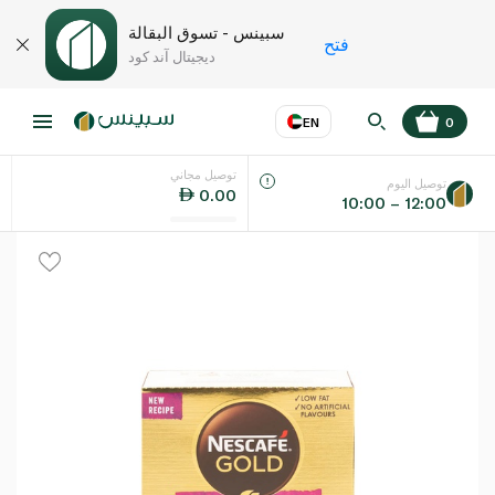
سبينس - تسوق البقالة
فتح
ديجيتال آند كود
EN
0
توصيل مجاني
عر
EN
اللغة
توصيل اليوم
0.00
10:00 – 12:00
UAE
KSA