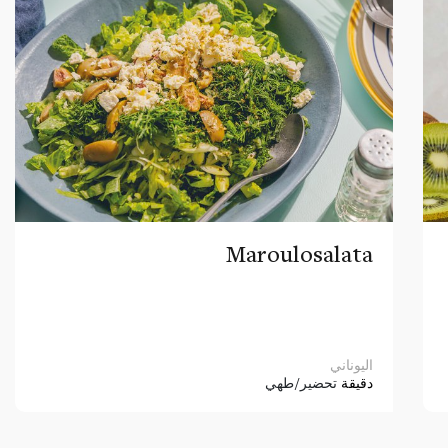
Maroulosalata
اليوناني
دقيقة
تحضير/طهي