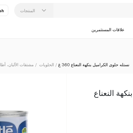
المنتجات
sh
عر
N
علاقات المستثمرين
نستله حلوى الكراميل بنكهة النعناع 360 غ
الحلويات
مشتقات الألبان، أطا
كهة النعناع