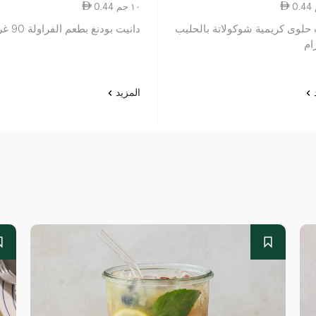
0.44 ١٠ جم
 حلوى كريمية شوكولاتة بالحليب
دانيت بودنغ بطعم الفراولة 90 غرام
د
المزيد