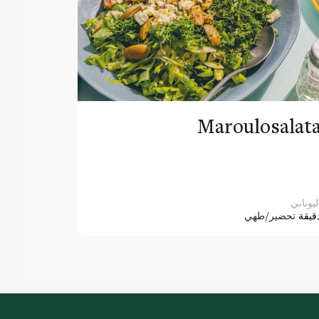
Maroulosalat
ليوناني
قيقة
تحضير/طهي