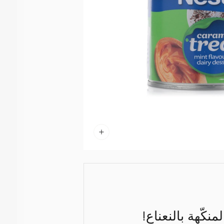
كّهة بالنعناع!