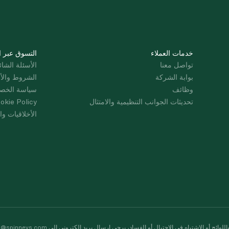
خدمات العملاء
التسوق عبر ا
تواصل معنا
الأسئلة الشائ
بوابة الشركة
الشروط والأ
وظائف
سياسة الخص
تحديثات الجوانب التنظيمية والامتثال
okie Policy
الأخلاقيات وال
لوائح أو الاشتباه في الاحتيال أو الفساد، يرجى إرسال بريد إلكتروني إلى
s@spinneys.com