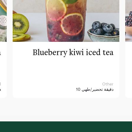
a
Blueberry kiwi iced tea
Other
ا
10 دقيقة
تحضير/طهي
د