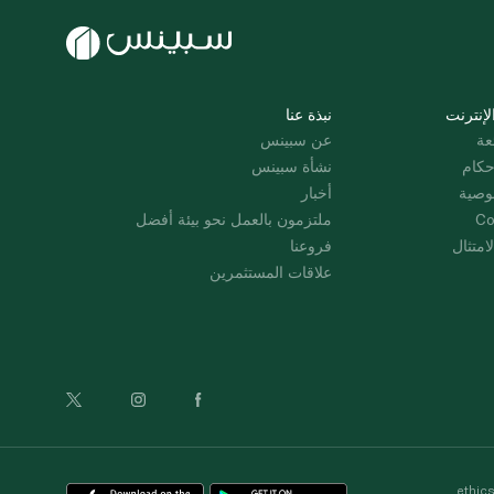
لإنترنت
نبذة عنا
عة
عن سبينس
حكام
نشأة سبينس
وصية
أخبار
Co
ملتزمون بالعمل نحو بيئة أفضل
امتثال
فروعنا
علاقات المستثمرين
ethic