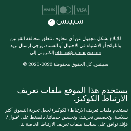
للإبلاغ بشكل مجهول عن أي مخاوف تتعلق بمخالفة القوانين
واللوائح أو الاشتباه في الاحتيال أو الفساد، يرجى إرسال بريد
ethics@spinneys.com
إلكتروني إلى
© 2020-2026 سبينس. كل الحقوق محفوظة
يستخدم هذا الموقع ملفات تعريف
الارتباط الكوكيز.
نستخدم ملفات تعريف الارتباط (الكوكيز) لجعل تجربة التسوق أكثر
سلاسة، وتخصيص تجربتك، وتحسين خدماتنا. بالضغط على "قبول"،
فإنك توافق على
سياسة ملفات تعريف الارتباط
الخاصة بنا.