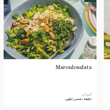
Maroulosalata
اليوناني
دقيقة
تحضير/طهي