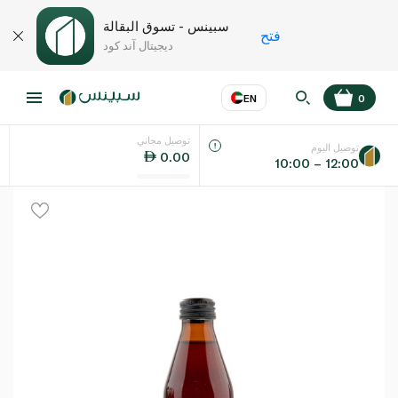
سبينس - تسوق البقالة
فتح
ديجيتال آند كود
EN
0
توصيل مجاني
عر
EN
اللغة
توصيل اليوم
0.00
10:00 – 12:00
UAE
KSA