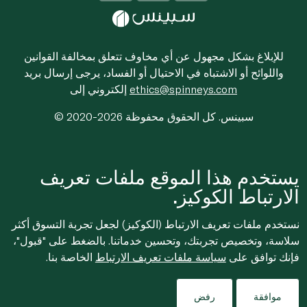
للإبلاغ بشكل مجهول عن أي مخاوف تتعلق بمخالفة القوانين
واللوائح أو الاشتباه في الاحتيال أو الفساد، يرجى إرسال بريد
ethics@spinneys.com
إلكتروني إلى
© 2020-2026 سبينس. كل الحقوق محفوظة
يستخدم هذا الموقع ملفات تعريف
الارتباط الكوكيز.
نستخدم ملفات تعريف الارتباط (الكوكيز) لجعل تجربة التسوق أكثر
سلاسة، وتخصيص تجربتك، وتحسين خدماتنا. بالضغط على "قبول"،
فإنك توافق على
سياسة ملفات تعريف الارتباط
الخاصة بنا.
موافقة
رفض