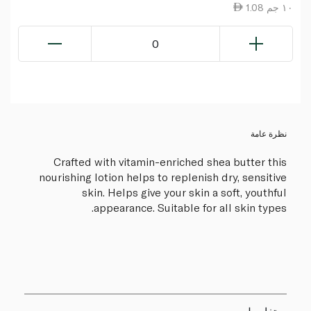
1.08 ١٠ جم
0
نظرة عامة
Crafted with vitamin-enriched shea butter this
nourishing lotion helps to replenish dry, sensitive
skin. Helps give your skin a soft, youthful
appearance. Suitable for all skin types.