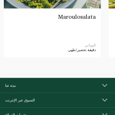
Maroulosalata
اليوناني
دقيقة
تحضير/طهي
نبذة عنا
التسوق عبر الإنترنت
خدمات العملاء