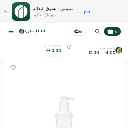
سبينس - تسوق البقالة
فتح
ديجيتال آند كود
EN
0
توصيل مجاني
عر
EN
اللغة
توصيل اليوم
0.00
12:00 – 14:00
UAE
KSA