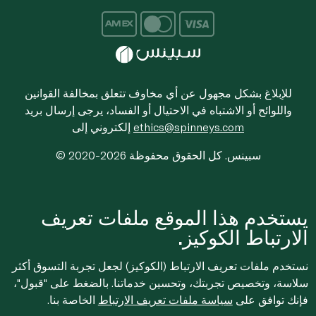
للإبلاغ بشكل مجهول عن أي مخاوف تتعلق بمخالفة القوانين
واللوائح أو الاشتباه في الاحتيال أو الفساد، يرجى إرسال بريد
ethics@spinneys.com
إلكتروني إلى
© 2020-2026 سبينس. كل الحقوق محفوظة
يستخدم هذا الموقع ملفات تعريف
الارتباط الكوكيز.
نستخدم ملفات تعريف الارتباط (الكوكيز) لجعل تجربة التسوق أكثر
سلاسة، وتخصيص تجربتك، وتحسين خدماتنا. بالضغط على "قبول"،
فإنك توافق على
سياسة ملفات تعريف الارتباط
الخاصة بنا.