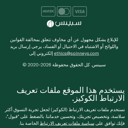
للإبلاغ بشكل مجهول عن أي مخاوف تتعلق بمخالفة القوانين
واللوائح أو الاشتباه في الاحتيال أو الفساد، يرجى إرسال بريد
ethics@spinneys.com
إلكتروني إلى
© 2020-2026 سبينس. كل الحقوق محفوظة
يستخدم هذا الموقع ملفات تعريف
الارتباط الكوكيز.
نستخدم ملفات تعريف الارتباط (الكوكيز) لجعل تجربة التسوق أكثر
سلاسة، وتخصيص تجربتك، وتحسين خدماتنا. بالضغط على "قبول"،
فإنك توافق على
سياسة ملفات تعريف الارتباط
الخاصة بنا.