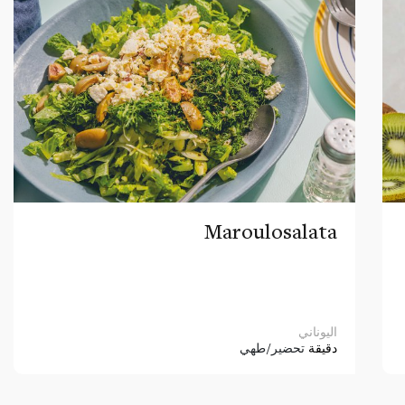
Maroulosalata
اليوناني
دقيقة
تحضير/طهي