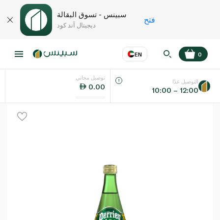
سبينس - تسوق البقالة
فتح
ديجيتال آند كود
EN
0
توصيل مجاني
عر
EN
اللغة
التوصيل غدًا
0.00
10:00 – 12:00
UAE
KSA